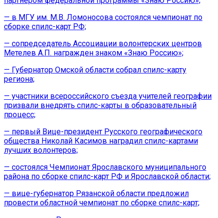
партнером федеральной программы «Знаю Россию»;
— в МГУ им. М.В. Ломоносова состоялся чемпионат по
сборке спилс-карт РФ;
— сопредседатель Ассоциации волонтерских центров
Метелев А.П. награжден знаком «Знаю Россию»;
— Губернатор Омской области собрал спилс-карту
региона;
— участники всероссийского съезда учителей географии
призвали внедрять спилс-карты в образовательный
процесс;
— первый Вице-президент Русского географического
общества Николай Касимов наградил спилс-картами
лучших волонтеров;
— состоялся Чемпионат Ярославского муниципального
района по сборке спилс-карт РФ и Ярославской области;
— вице-губернатор Рязанской области предложил
провести областной чемпионат по сборке спилс-карт;