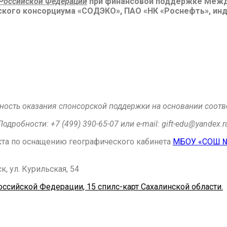
 Российской Федерации
при финансовой поддержке Между
ского консорциума «СОДЭКО», ПАО «НК «Роснефть», ин
ость оказания спонсорской поддержки на основании соотв
Подробности:
+7 (499) 390-65-07 или e-mail:
gift-edu@yandex.r
кта по оснащению географического кабинета
МБОУ «СОШ №
ск,
ул. Курильская, 54
оссийской Федерации, 15 спилс-карт Сахалинской области.