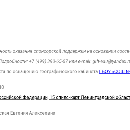
ость оказания спонсорской поддержки на основании соотв
Подробности:
+7 (499) 390-65-07 или e-mail:
gift-edu@yandex.r
кта по оснащению географического кабинета
ГБОУ «СОШ №1
10
Российской Федерации, 15 спилс-карт Ленинградской облас
ская Евгения Алексеевна