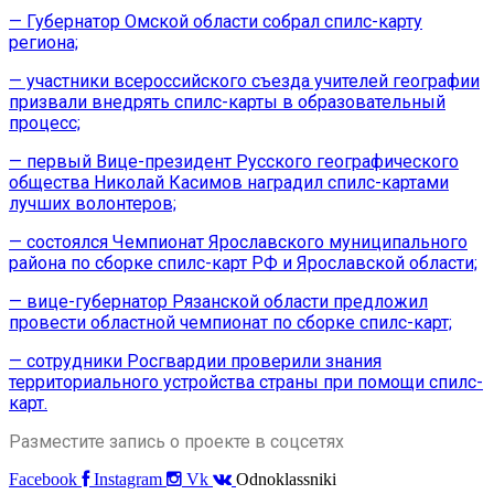
— Губернатор Омской области собрал спилс-карту
региона;
— участники всероссийского съезда учителей географии
призвали внедрять спилс-карты в образовательный
процесс;
— первый Вице-президент Русского географического
общества Николай Касимов наградил спилс-картами
лучших волонтеров;
— состоялся Чемпионат Ярославского муниципального
района по сборке спилс-карт РФ и Ярославской области;
— вице-губернатор Рязанской области предложил
провести областной чемпионат по сборке спилс-карт;
— сотрудники Росгвардии проверили знания
территориального устройства страны при помощи спилс-
карт.
Разместите запись о проекте в соцсетях
Facebook
Instagram
Vk
Odnoklassniki