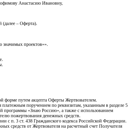
рофимову Анастасию Ивановну,
 (далее – Оферта).
о значимых проектов»».
е.
ы.
нной форме путем акцепта Оферты Жертвователем.
я платежным поручением по реквизитам, указанным в разделе 5
ой программы «Знаю Россию», а также с использованием
ателю пожертвования денежных средств.
ии с п. 3 ст. 438 Гражданского кодекса Российской Федерации.
жных средств от Жертвователя на расчетный счет Получателя