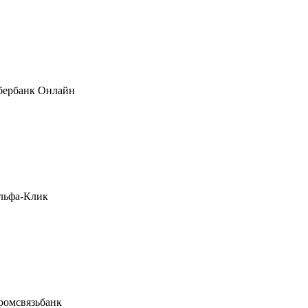
бербанк Онлайн
льфа-Клик
ромсвязьбанк