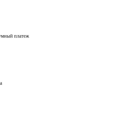
 умный платеж
а