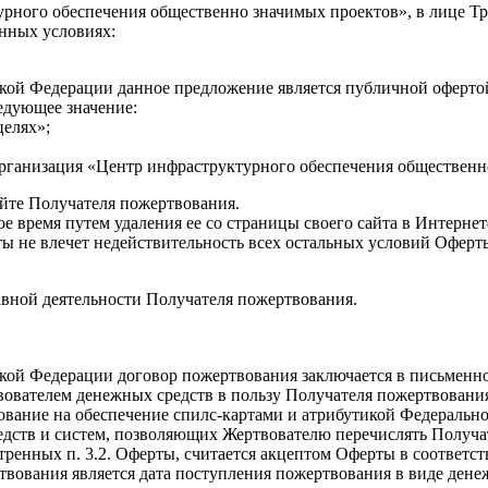
урного обеспечения общественно значимых проектов», в лице Т
нных условиях:
ийской Федерации данное предложение является публичной офертой
едующее значение:
целях»;
рганизация «Центр инфраструктурного обеспечения общественн
айте Получателя пожертвования.
е время путем удаления ее со страницы своего сайта в Интернет
ты не влечет недействительность всех остальных условий Оферт
авной деятельности Получателя пожертвования.
сийской Федерации договор пожертвования заключается в письме
вователем денежных средств в пользу Получателя пожертвовани
вование на обеспечение спилс-картами и атрибутикой Федеральн
редств и систем, позволяющих Жертвователю перечислять Получ
ренных п. 3.2. Оферты, считается акцептом Оферты в соответств
твования является дата поступления пожертвования в виде дене