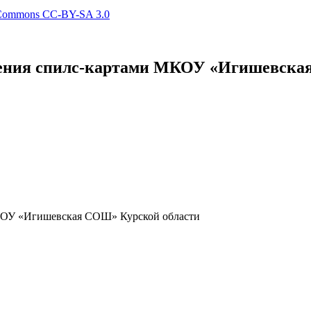
 Commons СС-BY-SA 3.0
ечения спилс-картами МКОУ «Игишевска
МКОУ «Игишевская СОШ» Курской области