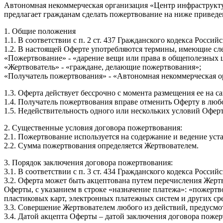
Автономная некоммерческая организация «Центр инфраструкт
предлагает гражданам сделать пожертвование на ниже приведе
1. Общие положения
1.1. В соответствии с п. 2 ст. 437 Гражданского кодекса Росс
1.2. В настоящей Оферте употребляются термины, имеющие сл
«Пожертвование» - «дарение вещи или права в общеполезных 
«Жертвователь» - «граждане, делающие пожертвования»;
«Получатель пожертвования» - «Автономная некоммерческая о
1.3. Оферта действует бессрочно с момента размещения ее на с
1.4. Получатель пожертвования вправе отменить Оферту в любо
1.5. Недействительность одного или нескольких условий Офер
2. Существенные условия договора пожертвования:
2.1. Пожертвование используется на содержание и ведение уст
2.2. Сумма пожертвования определяется Жертвователем.
3. Порядок заключения договора пожертвования:
3.1. В соответствии с п. 3 ст. 434 Гражданского кодекса Рос
3.2. Оферта может быть акцептована путем перечисления Жерт
Оферты, с указанием в строке «назначение платежа»: «пожерт
пластиковых карт, электронных платежных систем и других с
3.3. Совершение Жертвователем любого из действий, предусмот
3.4. Датой акцепта Оферты – датой заключения договора пожер