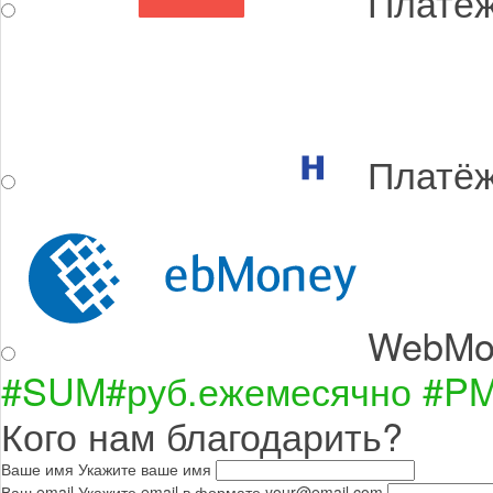
Платёж
Платёж
WebMo
#SUM#
руб.
ежемесячно
#P
Кого нам благодарить?
Ваше имя
Укажите ваше имя
Ваш email
Укажите email в формате your@email.com